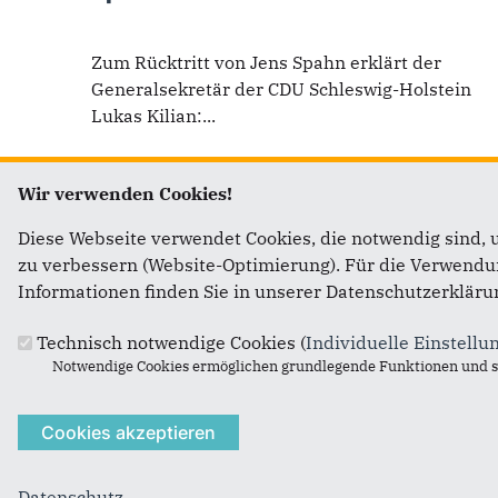
Zum Rücktritt von Jens Spahn erklärt der
Generalsekretär der CDU Schleswig-Holstein
Lukas Kilian:...
Wir verwenden Cookies!
Diese Webseite verwendet Cookies, die notwendig sind, 
Fußbereich
Anschrift
Im We
zu verbessern (Website-Optimierung). Für die Verwendung
Informationen finden Sie in unserer Datenschutzerkläru
CDU Ortsverband Sörup
Daniel 
Technisch notwendige Cookies (
Individuelle Einstellu
c/o Marquardt Petersen
CDU Lan
Notwendige Cookies ermöglichen grundlegende Funktionen und si
Flatzbyer Str. 5
CDU Deu
24966
Sörup
CDU/CSU
Telefon:
04635 - 292033
E-Mail:
marquardt.petersen@icloud.com
Datenschutz