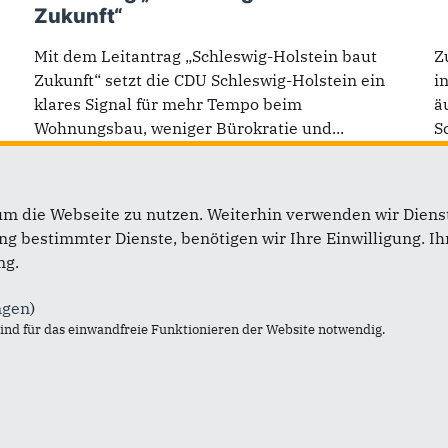
Zukunft“
Mit dem Leitantrag „Schleswig-Holstein baut
Z
Zukunft“ setzt die CDU Schleswig-Holstein ein
i
klares Signal für mehr Tempo beim
ä
Wohnungsbau, weniger Bürokratie und...
S
um die Webseite zu nutzen. Weiterhin verwenden wir Dienst
b
Links
 bestimmter Dienste, benötigen wir Ihre Einwilligung. Ihr
ng.
Günther
Impressum
ngen
)
dtagsfraktion
Kontakt
nd für das einwandfreie Funktionieren der Website notwendig.
tschlands
Sitemap
 Bundestagsfraktion
Datenschutz