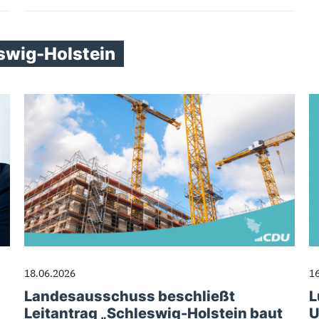
swig-Holstein
18.06.2026
1
Landesausschuss beschließt
L
Leitantrag „Schleswig-Holstein baut
U